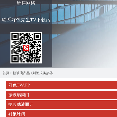
销售网络
联系好色先生TV下载污
首页
>
搪玻璃产品
>
列管式换热器
好色TVAPP
搪玻璃阀门
搪玻璃液面计
衬氟球阀