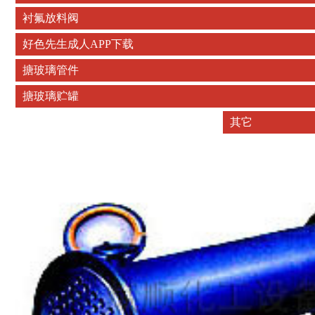
衬氟放料阀
好色先生成人APP下载
搪玻璃管件
搪玻璃贮罐
其它