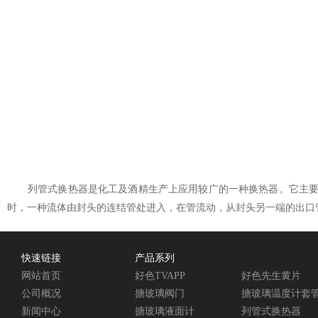
列管式换热器是化工及酒精生产上应用较广的一种换热器。它主要由壳体、管板
时，一种流体由封头的连结管处进入，在管流动，从封头另一端的出
快速链接
产品系列
网站首页
好色TVAPP
好色先生黄片
公司概况
搪玻璃阀门
搪玻璃温度计套
新闻中心
搪玻璃液面计
列管式换热器